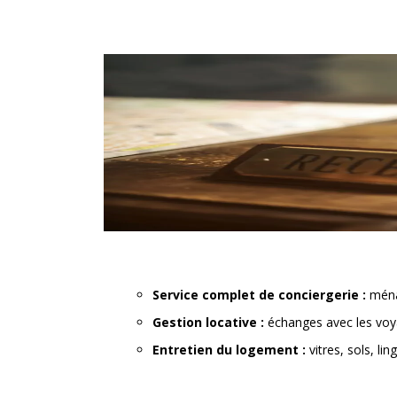
Aller
au
contenu
Service complet de conciergerie :
ménag
Gestion locative :
échanges avec les voya
Entretien du logement :
vitres, sols, li