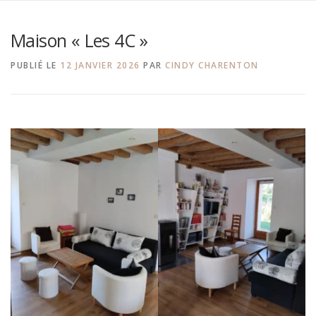
Aller
au
contenu
Maison « Les 4C »
PUBLIÉ LE
12 JANVIER 2026
PAR
CINDY CHARENTON