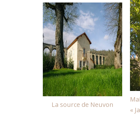
Mai
La source de Neuvon
« J