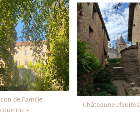
son de Famille
Châteauneufsuites
acqueline »