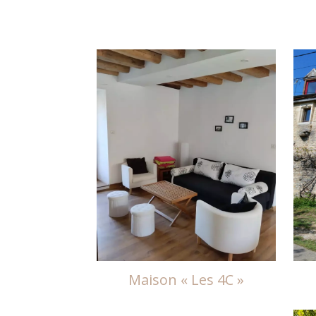
Aller
au
contenu
Maison « Les 4C »