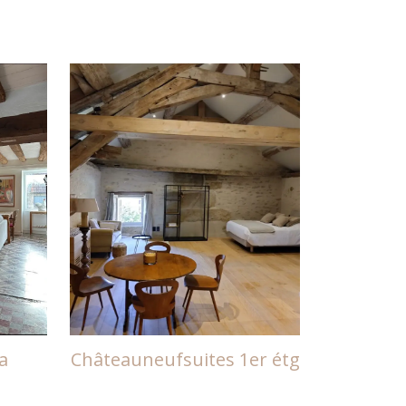
a
Châteauneufsuites 1er étg