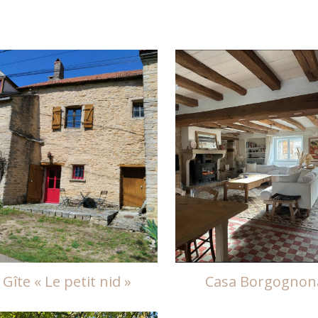
Gîte « Le petit nid »
Casa Borgognon