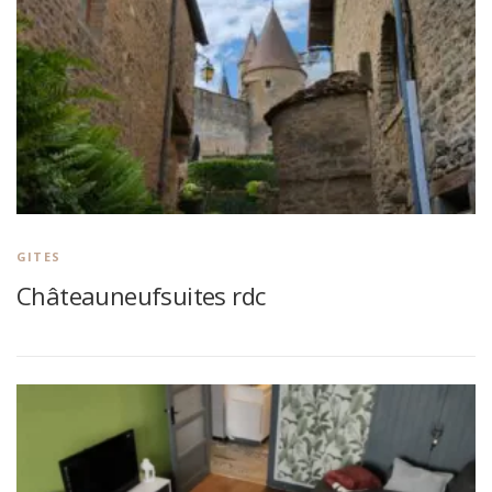
GITES
Châteauneufsuites rdc